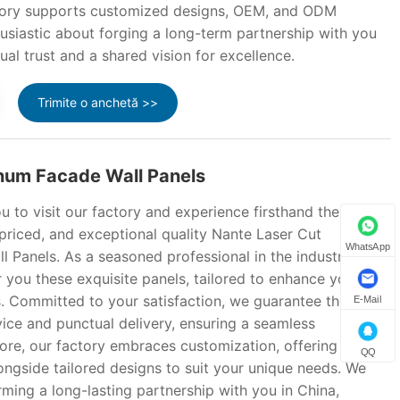
actory supports customized designs, OEM, and ODM
usiastic about forging a long-term partnership with you
ual trust and a shared vision for excellence.
Trimite o anchetă >>
num Facade Wall Panels
ou to visit our factory and experience firsthand the
 priced, and exceptional quality Nante Laser Cut
WhatsApp
 Panels. As a seasoned professional in the industry, we
r you these exquisite panels, tailored to enhance your
s. Committed to your satisfaction, we guarantee the
E-Mail
rvice and punctual delivery, ensuring a seamless
ore, our factory embraces customization, offering OEM
QQ
ngside tailored designs to suit your unique needs. We
rming a long-lasting partnership with you in China,