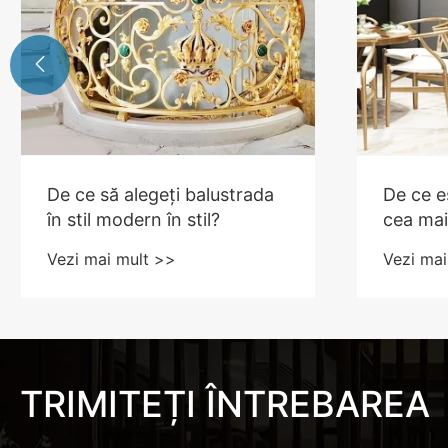

De ce să alegeți balustrada
De ce e
în stil modern în stil?
cea mai
pentru 
Vezi mai mult >>
Vezi mai
confiden
TRIMITEȚI ÎNTREBAREA