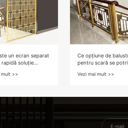
ste un ecran separat
Ce opțiune de balust
 rapidă soluție
pentru scară se potr
problemele de
cel mai bine spațiului
 mult >>
Vezi mai mult >>
țialitate și aspect?