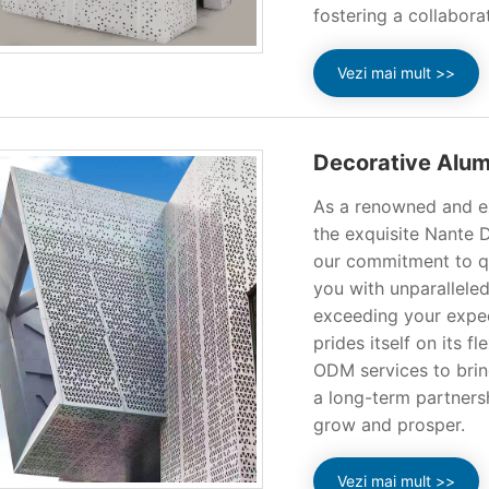
fostering a collabor
Vezi mai mult >>
Decorative Alum
As a renowned and ex
the exquisite Nante 
our commitment to qu
you with unparalleled
exceeding your expect
prides itself on its 
ODM services to bring
a long-term partners
grow and prosper.
Vezi mai mult >>