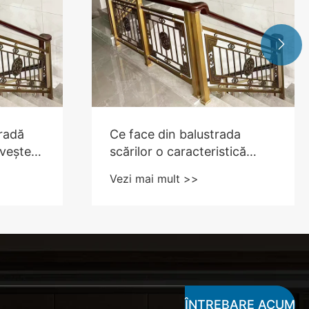

radă
Ce face din balustrada
ivește
scărilor o caracteristică
 tău?
vitală pentru casele
Vezi mai mult >>
moderne?
ÎNTREBARE ACUM