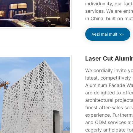
individuality, our f
services. We are enth
in China, built on mut
Vezi mai mult >>
Laser Cut Alumi
We cordially invite y
latest, competitively
Aluminum Facade Wall
are delighted to offe
architectural project
finest after-sales se
experience. Furtherm
and ODM services alo
eagerly anticipate fo