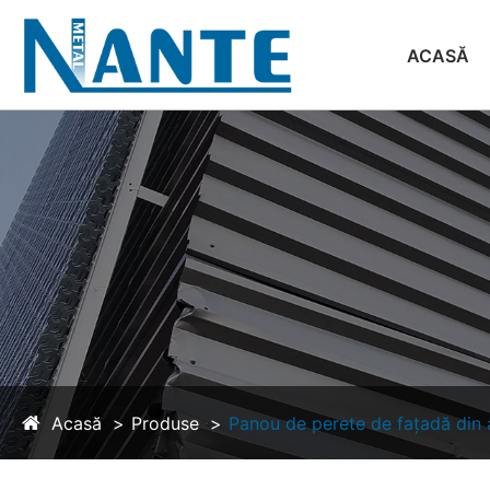
ACASĂ
Acasă
Produse
Panou de perete de fațadă din 