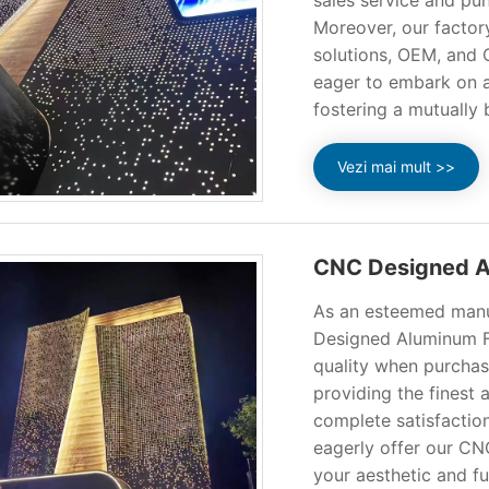
sales service and pun
Moreover, our factory
solutions, OEM, and 
eager to embark on a
fostering a mutually 
Vezi mai mult >>
CNC Designed A
As an esteemed manu
Designed Aluminum Fa
quality when purchas
providing the finest 
complete satisfaction
eagerly offer our CN
your aesthetic and f